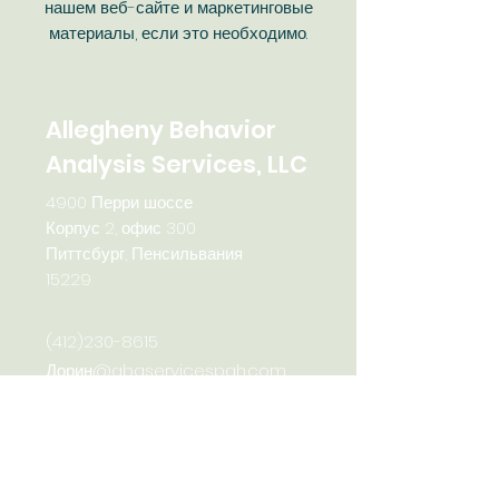
нашем веб-сайте и маркетинговые
материалы, если это необходимо.
Allegheny Behavior
Analysis Services, LLC
4900 Перри шоссе
Корпус 2, офис 300
Питтсбург, Пенсильвания
15229
(412)230-8615
Дорин@abaservicespgh.com
Часто задаваемые вопросы
Услуги
Карьера